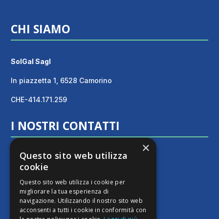
CHI SIAMO
SolGal Sagl
In piazzetta 1, 6528 Camorino
CHE-414.171.259
I NOSTRI CONTATTI
×
Questo sito web utilizza
Email:
cookie
info@solgal.ch
Questo sito web utilizza i cookie per
Telefono:
migliorare la tua esperienza di
navigazione. Utilizzando il nostro sito web
+41 77 529 63 33
acconsenti a tutti i cookie in conformità con